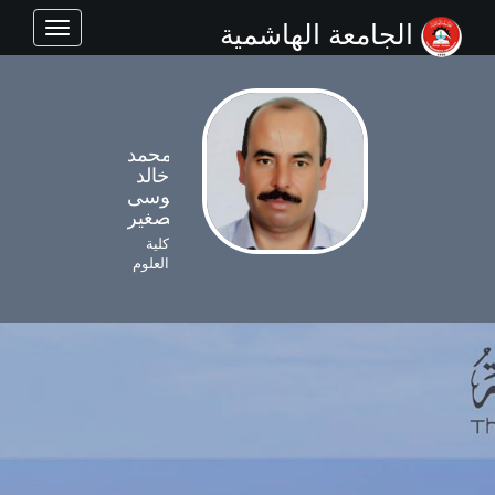
الجامعة الهاشمية
Toggle
navigation
محمد
خالد
موسى
الصغير
كلية
العلوم