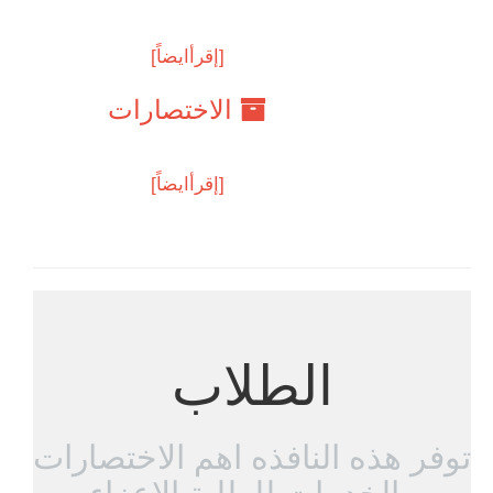
[إقرأايضاً]
الاختصارات
[إقرأايضاً]
الطلاب
توفر هذه النافذه اهم الاختصارات