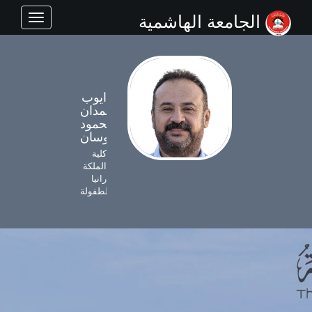
الجامعة الهاشمية
Toggle
navigation
ايوب
حمدان
محمود
الروسان
كلية
الملكة
رانيا
للطفولة