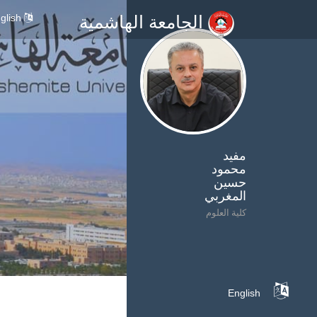
glish
الجامعة الهاشمية
مفيد
محمود
حسين
المغربي
كلية العلوم
English