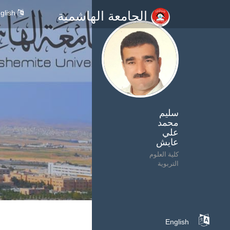
glish
الجامعة الهاشمية
سليم
محمد
علي
عايش
كلية العلوم
التربوية
English