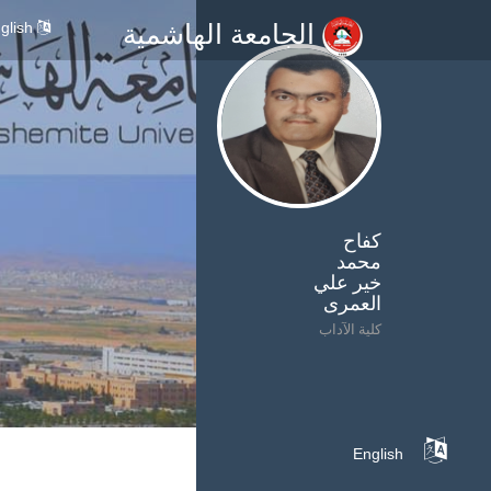
glish
الجامعة الهاشمية
كفاح
محمد
خير علي
العمرى
كلية الآداب
English